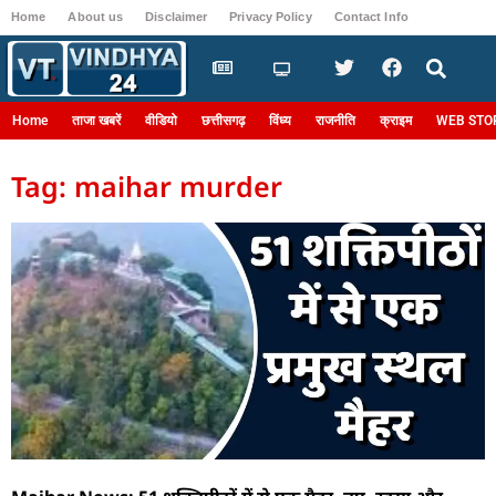
Home
About us
Disclaimer
Privacy Policy
Contact Info
Login
Home
ताजा खबरें
वीडियो
छत्तीसगढ़
विंध्य
राजनीति
क्राइम
WEB STO
Tag: maihar murder