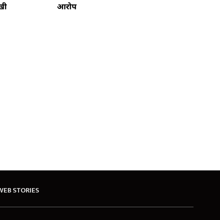
खी
आरोप
WEB STORIES