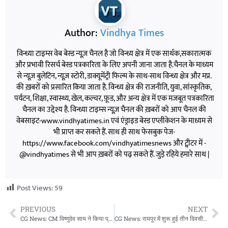
Author:
Vindhya Times
विन्ध्या टाइम्स वेब बेस्ड न्यूज़ चैनल है जो विन्ध्य क्षेत्र में एक सार्थक,सकारात्मक
और प्रभावी रिसर्च बेस्ड पत्रकारिता के लिए अपनी जाना जाता है.चैनल के माध्यम
से न्यूज़ बुलेटिन, न्यूज़ स्टोरी, डाक्यूमेंट्री फिल्म के साथ-साथ विन्ध्य क्षेत्र और मप्र.
की ख़बरों को प्रसारित किया जाता है. विन्ध्य क्षेत्र की राजनीति, युवा, सांस्कृतिक,
पर्यटन, शिक्षा, स्वास्थ्य, खेल, कल्चर, फ़ूड, और अन्य क्षेत्र में एक मजबूत पत्रकारिता
चैनल का उद्देश्य है. विन्ध्या टाइम्स न्यूज़ चैनल की ख़बरों को आप चैनल की
वेबसाइट-www.vindhyatimes.in एवं एंड्राइड बेस्ड एप्लीकेशन के माध्यम से
भी प्राप्त कर सकते हैं. साथ ही साथ फेसबुक पेज-
https://www.facebook.com/vindhyatimesnews और ट्वीटर में -
@vindhyatimes से भी आप ख़बरों को पढ़ सकते हैं. जुड़े रहिये हमारे साथ |
Post Views:
59
PREVIOUS
NEXT
CG News: CM विष्णुदेव साय ने किया प्रथम राष्ट्रीय रोवर-रेंजर जंबूरी का अभिनंदन, बालोद में जुटे देश-विदेश के युवा
CG News: रायपुर में शुरू हुई तीन दिवसीय अखिल भारतीय चित्रकला कार्यशाला, RSS शताब्दी वर्ष पर भव्य कला आयोजन