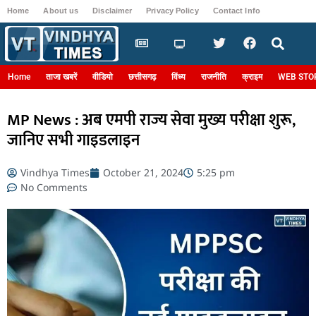
Home
About us
Disclaimer
Privacy Policy
Contact Info
Login
Home
ताजा खबरें
वीडियो
छत्तीसगढ़
विंध्य
राजनीति
क्राइम
WEB STO
MP News : अब एमपी राज्य सेवा मुख्य परीक्षा शुरू,
जानिए सभी गाइडलाइन
Vindhya Times
October 21, 2024
5:25 pm
No Comments