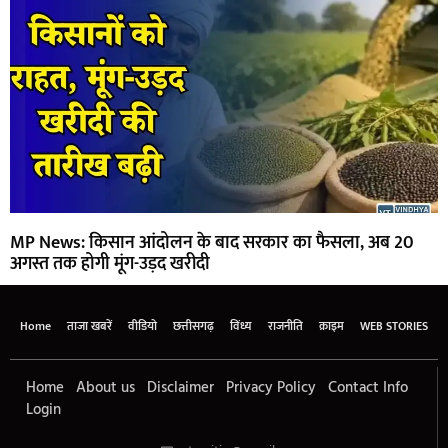
MP News: किसान आंदोलन के बाद सरकार का फैसला, अब 20
अगस्त तक होगी मूंग-उड़द खरीदी
Home
ताजा खबरें
वीडियो
छत्तीसगढ़
विंध्य
राजनीति
क्राइम
WEB STORIES
Home
About us
Disclaimer
Privacy Policy
Contact Info
Login