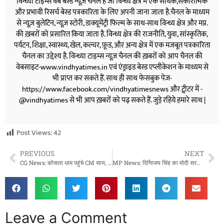
विन्ध्या टाइम्स वेब बेस्ड न्यूज़ चैनल है जो विन्ध्य क्षेत्र में एक सार्थक,सकारात्मक
और प्रभावी रिसर्च बेस्ड पत्रकारिता के लिए अपनी जाना जाता है.चैनल के माध्यम
से न्यूज़ बुलेटिन, न्यूज़ स्टोरी, डाक्यूमेंट्री फिल्म के साथ-साथ विन्ध्य क्षेत्र और मप्र.
की ख़बरों को प्रसारित किया जाता है. विन्ध्य क्षेत्र की राजनीति, युवा, सांस्कृतिक,
पर्यटन, शिक्षा, स्वास्थ्य, खेल, कल्चर, फ़ूड, और अन्य क्षेत्र में एक मजबूत पत्रकारिता
चैनल का उद्देश्य है. विन्ध्या टाइम्स न्यूज़ चैनल की ख़बरों को आप चैनल की
वेबसाइट-www.vindhyatimes.in एवं एंड्राइड बेस्ड एप्लीकेशन के माध्यम से
भी प्राप्त कर सकते हैं. साथ ही साथ फेसबुक पेज-
https://www.facebook.com/vindhyatimesnews और ट्वीटर में -
@vindhyatimes से भी आप ख़बरों को पढ़ सकते हैं. जुड़े रहिये हमारे साथ |
Post Views:
42
PREVIOUS
NEXT
CG News: कोसला धाम पहुंचे CM साय, माता कौशल्या मंदिर में की पूजा-अर्चना
MP News: दिग्विजय सिंह का मोदी सरकार पर बड़ा हमला, महंगाई और आर्थिक संकट पर उठाए सवाल
Leave a Comment