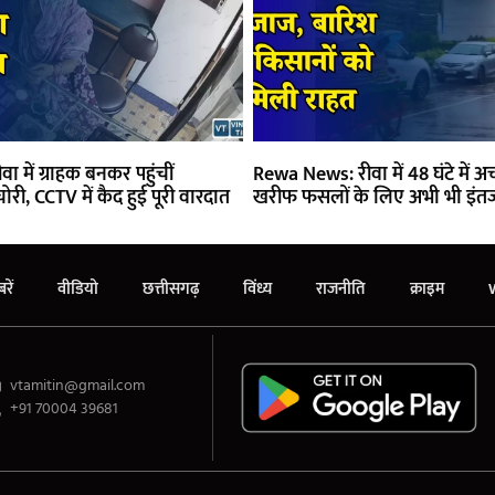
 में ग्राहक बनकर पहुंचीं
Rewa News: रीवा में 48 घंटे में अच
री, CCTV में कैद हुई पूरी वारदात
खरीफ फसलों के लिए अभी भी इंतज
रें
वीडियो
छत्तीसगढ़
विंध्य
राजनीति
क्राइम
vtamitin@gmail.com
+91 70004 39681