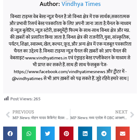
Author:
Vindhya Times
विन्ध्या टाइम्स वेब बेस्ड न्यूज़ चैनल है जो विन्ध्य क्षेत्र में एक सार्थक,सकारात्मक
और प्रभावी रिसर्च बेस्ड पत्रकारिता के लिए अपनी जाना जाता है.चैनल के माध्यम
से न्यूज़ बुलेटिन, न्यूज़ स्टोरी, डाक्यूमेंट्री फिल्म के साथ-साथ विन्ध्य क्षेत्र और मप्र.
की ख़बरों को प्रसारित किया जाता है. विन्ध्य क्षेत्र की राजनीति, युवा, सांस्कृतिक,
पर्यटन, शिक्षा, स्वास्थ्य, खेल, कल्चर, फ़ूड, और अन्य क्षेत्र में एक मजबूत पत्रकारिता
चैनल का उद्देश्य है. विन्ध्या टाइम्स न्यूज़ चैनल की ख़बरों को आप चैनल की
वेबसाइट-www.vindhyatimes.in एवं एंड्राइड बेस्ड एप्लीकेशन के माध्यम से
भी प्राप्त कर सकते हैं. साथ ही साथ फेसबुक पेज-
https://www.facebook.com/vindhyatimesnews और ट्वीटर में -
@vindhyatimes से भी आप ख़बरों को पढ़ सकते हैं. जुड़े रहिये हमारे साथ |
Post Views:
265
PREVIOUS
NEXT
MP News: मोहन यादव कैबिनेट बैठक: ट्रांसफर डेडलाइन बढ़ी, मेट्रो और स्वास्थ्य नीति को मंजूरी
MP News: मध्य प्रदेश में OBC आरक्षण विवाद: हाईकोर्ट में सुनवाई टली, नई बेंच करेगी मामले की सुनवाई