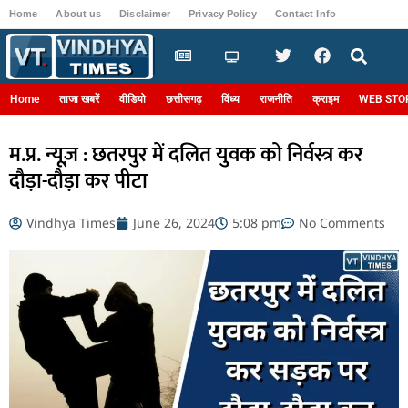
Home
About us
Disclaimer
Privacy Policy
Contact Info
Login
Home
ताजा खबरें
वीडियो
छत्तीसगढ़
विंध्य
राजनीति
क्राइम
WEB STO
म.प्र. न्यूज़ : छतरपुर में दलित युवक को निर्वस्त्र कर
दौड़ा-दौड़ा कर पीटा
Vindhya Times
June 26, 2024
5:08 pm
No Comments