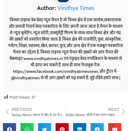
Author:
Vindhya Times
विन्ध्या टाइम्स वेब बेस्ड न्यूज़ चैनल है जो विन्ध्य क्षेत्र में एक सार्थक,सकारात्मक
और प्रभावी रिसर्च बेस्ड पत्रकारिता के लिए अपनी जाना जाता है.चैनल के माध्यम
से न्यूज़ बुलेटिन, न्यूज़ स्टोरी, डाक्यूमेंट्री फिल्म के साथ-साथ विन्ध्य क्षेत्र और मप्र.
की ख़बरों को प्रसारित किया जाता है. विन्ध्य क्षेत्र की राजनीति, युवा, सांस्कृतिक,
पर्यटन, शिक्षा, स्वास्थ्य, खेल, कल्चर, फ़ूड, और अन्य क्षेत्र में एक मजबूत पत्रकारिता
चैनल का उद्देश्य है. विन्ध्या टाइम्स न्यूज़ चैनल की ख़बरों को आप चैनल की
वेबसाइट-www.vindhyatimes.in एवं एंड्राइड बेस्ड एप्लीकेशन के माध्यम से
भी प्राप्त कर सकते हैं. साथ ही साथ फेसबुक पेज-
https://www.facebook.com/vindhyatimesnews और ट्वीटर में -
@vindhyatimes से भी आप ख़बरों को पढ़ सकते हैं. जुड़े रहिये हमारे साथ |
Post Views:
37
PREVIOUS
NEXT
Satna News: सतना में सीए के घर से 10 लाख के जेवर और नकदी पार, CCTV में दिखे 6 संदिग्ध
Sidhi News: सीधी में बंद स्टोन माइंस में अवैध खनन का आरोप, ब्लास्टिंग से घरों में दरार और बढ़ा जल संकट