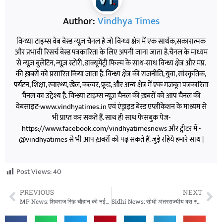
Author:
Vindhya Times
विन्ध्या टाइम्स वेब बेस्ड न्यूज़ चैनल है जो विन्ध्य क्षेत्र में एक सार्थक,सकारात्मक
और प्रभावी रिसर्च बेस्ड पत्रकारिता के लिए अपनी जाना जाता है.चैनल के माध्यम
से न्यूज़ बुलेटिन, न्यूज़ स्टोरी, डाक्यूमेंट्री फिल्म के साथ-साथ विन्ध्य क्षेत्र और मप्र.
की ख़बरों को प्रसारित किया जाता है. विन्ध्य क्षेत्र की राजनीति, युवा, सांस्कृतिक,
पर्यटन, शिक्षा, स्वास्थ्य, खेल, कल्चर, फ़ूड, और अन्य क्षेत्र में एक मजबूत पत्रकारिता
चैनल का उद्देश्य है. विन्ध्या टाइम्स न्यूज़ चैनल की ख़बरों को आप चैनल की
वेबसाइट-www.vindhyatimes.in एवं एंड्राइड बेस्ड एप्लीकेशन के माध्यम से
भी प्राप्त कर सकते हैं. साथ ही साथ फेसबुक पेज-
https://www.facebook.com/vindhyatimesnews और ट्वीटर में -
@vindhyatimes से भी आप ख़बरों को पढ़ सकते हैं. जुड़े रहिये हमारे साथ |
Post Views:
40
PREVIOUS
NEXT
MP News: शिवराज सिंह चौहान की नई किताब ‘अपनापन’, पीएम मोदी के जीवन पर आधारित
Sidhi News: सीधी अंतरराज्यीय बस स्टैंड में भारी अव्यवस्था, मूलभूत सुविधाओं की कमी से यात्रियों में नाराजगी