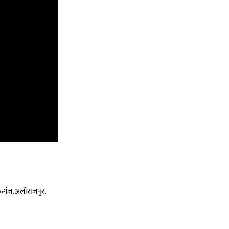
 मऊगंज, अलीराजपुर,