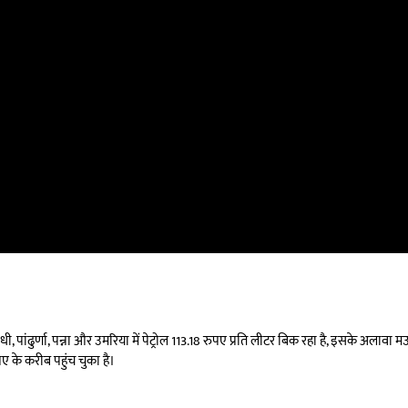
ीधी, पांढुर्णा, पन्ना और उमरिया में पेट्रोल 113.18 रुपए प्रति लीटर बिक रहा है, इसके अलावा
ुपए के करीब पहुंच चुका है।