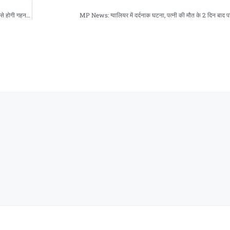
MP News: भोपाल में ट्विशा शर्मा मौत मामला: आखिरी मेकअप का CCTV सामने, पति समर्थ सिंह से होगी गहन पूछताछ
MP News: ग्वालियर में दर्दनाक घटना, पत्नी की मौत के 2 दिन बाद प