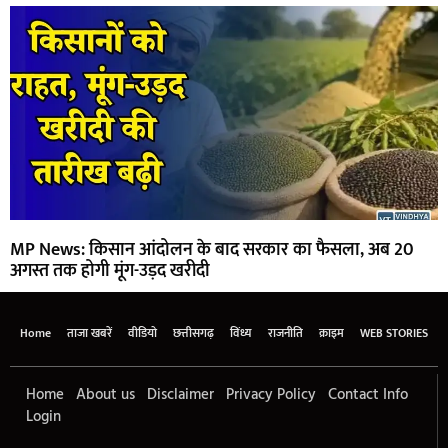
MP News: किसान आंदोलन के बाद सरकार का फैसला, अब 20
अगस्त तक होगी मूंग-उड़द खरीदी
Home
ताजा खबरें
वीडियो
छत्तीसगढ़
विंध्य
राजनीति
क्राइम
WEB STORIES
Home
About us
Disclaimer
Privacy Policy
Contact Info
Login