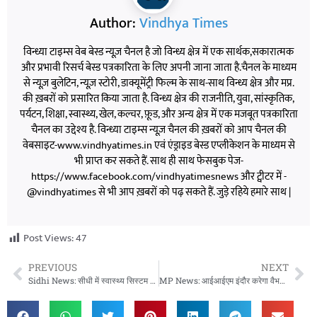
Author:
Vindhya Times
विन्ध्या टाइम्स वेब बेस्ड न्यूज़ चैनल है जो विन्ध्य क्षेत्र में एक सार्थक,सकारात्मक
और प्रभावी रिसर्च बेस्ड पत्रकारिता के लिए अपनी जाना जाता है.चैनल के माध्यम
से न्यूज़ बुलेटिन, न्यूज़ स्टोरी, डाक्यूमेंट्री फिल्म के साथ-साथ विन्ध्य क्षेत्र और मप्र.
की ख़बरों को प्रसारित किया जाता है. विन्ध्य क्षेत्र की राजनीति, युवा, सांस्कृतिक,
पर्यटन, शिक्षा, स्वास्थ्य, खेल, कल्चर, फ़ूड, और अन्य क्षेत्र में एक मजबूत पत्रकारिता
चैनल का उद्देश्य है. विन्ध्या टाइम्स न्यूज़ चैनल की ख़बरों को आप चैनल की
वेबसाइट-www.vindhyatimes.in एवं एंड्राइड बेस्ड एप्लीकेशन के माध्यम से
भी प्राप्त कर सकते हैं. साथ ही साथ फेसबुक पेज-
https://www.facebook.com/vindhyatimesnews और ट्वीटर में -
@vindhyatimes से भी आप ख़बरों को पढ़ सकते हैं. जुड़े रहिये हमारे साथ |
Post Views:
47
PREVIOUS
NEXT
Sidhi News: सीधी में स्वास्थ्य सिस्टम पर गंभीर सवाल, एक साल में 53 गर्भवती महिलाओं की मौत
MP News: आईआईएम इंदौर करेगा वैभव सूर्यवंशी की सफलता का गहन अध्ययन, ‘वैभव मॉडल’ से समझेगा टैलेंट का राज