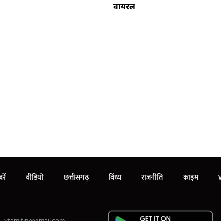
वायरल
रें
वीडियो
छत्तीसगढ़
विंध्य
राजनीति
क्राइम
vtamitin@gmail.com