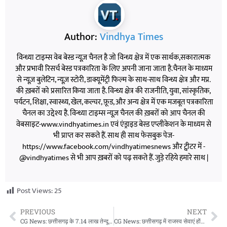
Author:
Vindhya Times
विन्ध्या टाइम्स वेब बेस्ड न्यूज़ चैनल है जो विन्ध्य क्षेत्र में एक सार्थक,सकारात्मक
और प्रभावी रिसर्च बेस्ड पत्रकारिता के लिए अपनी जाना जाता है.चैनल के माध्यम
से न्यूज़ बुलेटिन, न्यूज़ स्टोरी, डाक्यूमेंट्री फिल्म के साथ-साथ विन्ध्य क्षेत्र और मप्र.
की ख़बरों को प्रसारित किया जाता है. विन्ध्य क्षेत्र की राजनीति, युवा, सांस्कृतिक,
पर्यटन, शिक्षा, स्वास्थ्य, खेल, कल्चर, फ़ूड, और अन्य क्षेत्र में एक मजबूत पत्रकारिता
चैनल का उद्देश्य है. विन्ध्या टाइम्स न्यूज़ चैनल की ख़बरों को आप चैनल की
वेबसाइट-www.vindhyatimes.in एवं एंड्राइड बेस्ड एप्लीकेशन के माध्यम से
भी प्राप्त कर सकते हैं. साथ ही साथ फेसबुक पेज-
https://www.facebook.com/vindhyatimesnews और ट्वीटर में -
@vindhyatimes से भी आप ख़बरों को पढ़ सकते हैं. जुड़े रहिये हमारे साथ |
Post Views:
25
PREVIOUS
NEXT
CG News: छत्तीसगढ़ के 7.14 लाख तेन्दूपत्ता संग्राहकों को मिला बोनस, सरकार ने खातों में भेजी 162.32 करोड़ रुपए की राशि
CG News: छत्तीसगढ़ में राजस्व सेवाएं होंगी पूरी तरह डिजिटल, मुख्यमंत्री ने दिए पारदर्शी और समयबद्ध व्यवस्था के निर्देश