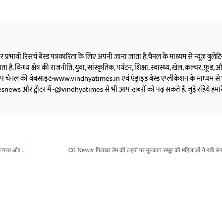
 और प्रभावी रिसर्च बेस्ड पत्रकारिता के लिए अपनी जाना जाता है.चैनल के माध्यम से न्यूज़ बुलेटिन,
 है. विन्ध्य क्षेत्र की राजनीति, युवा, सांस्कृतिक, पर्यटन, शिक्षा, स्वास्थ्य, खेल, कल्चर, फ़ूड, और 
को आप चैनल की वेबसाइट-www.vindhyatimes.in एवं एंड्राइड बेस्ड एप्लीकेशन के माध्यम से 
s और ट्वीटर में -@vindhyatimes से भी आप ख़बरों को पढ़ सकते हैं. जुड़े रहिये हमार
CG News: रायगढ़ के कोड़ातराई में विकास की बड़ी सौगात, वित्त मंत्री ओ.पी. चौधरी ने किया शिलान्यास और लोकार्पण
CG News: पिलखा डैम की लहरों पर मुस्कान समूह की महिलाओं ने रची 