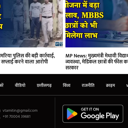
रिया पुलिस की बड़ी कार्रवाई,
MP News: मुख्यमंत्री मेधावी विद्यार
की सप्लाई करने वाला आरोपी
व्यवस्था, मेडिकल छात्रों की फीस 
सरकार
रें
वीडियो
छत्तीसगढ़
विंध्य
राजनीति
क्राइम
vtamitin@gmail.com
+91 70004 39681