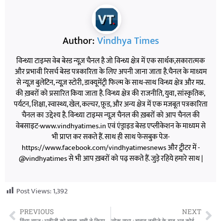
Author:
Vindhya Times
विन्ध्या टाइम्स वेब बेस्ड न्यूज़ चैनल है जो विन्ध्य क्षेत्र में एक सार्थक,सकारात्मक
और प्रभावी रिसर्च बेस्ड पत्रकारिता के लिए अपनी जाना जाता है.चैनल के माध्यम
से न्यूज़ बुलेटिन, न्यूज़ स्टोरी, डाक्यूमेंट्री फिल्म के साथ-साथ विन्ध्य क्षेत्र और मप्र.
की ख़बरों को प्रसारित किया जाता है. विन्ध्य क्षेत्र की राजनीति, युवा, सांस्कृतिक,
पर्यटन, शिक्षा, स्वास्थ्य, खेल, कल्चर, फ़ूड, और अन्य क्षेत्र में एक मजबूत पत्रकारिता
चैनल का उद्देश्य है. विन्ध्या टाइम्स न्यूज़ चैनल की ख़बरों को आप चैनल की
वेबसाइट-www.vindhyatimes.in एवं एंड्राइड बेस्ड एप्लीकेशन के माध्यम से
भी प्राप्त कर सकते हैं. साथ ही साथ फेसबुक पेज-
https://www.facebook.com/vindhyatimesnews और ट्वीटर में -
@vindhyatimes से भी आप ख़बरों को पढ़ सकते हैं. जुड़े रहिये हमारे साथ |
Post Views:
1,392
PREVIOUS
NEXT
विंध्य न्यूज़ : भतीजी को चाचा-चची ने किया अपहरण
लोक सभा : चुनाव नतीजे के बाद अब कोई भी राहुल को पप्पू नहीं बोलेगा ‘ शरद पवार’