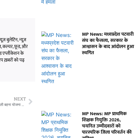
MP News: मध्यप्रदेश पटवारी
यूज़ बुलेटिन, न्यूज़
संघ का फैसला, सरकार के
आश्वासन के बाद आंदोलन हुआ
 खेल, कल्चर, फ़ूड, और
स्थगित
्ड एप्लीकेशन के
आप ख़बरों को पढ़
NEXT
MP News: उमरिया में विधायक मीना सिंह के बयान पर विवाद, ‘भारत माता की जय’ और लाड़ली बहना योजना को लेकर सियासत तेज
MP News: MP प्राथमिक
शिक्षक नियुक्ति 2026,
चयनित उम्मीदवारों को
पारस्परिक जिला परिवर्तन की