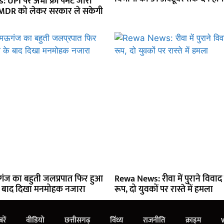
UPI पर अभी फ्री पेमेंट जारी
में MDR को लेकर सरकार ले सकेगी
ज का बहुती जलप्रपात फिर हुआ
Rewa News: रीवा में पुराने विवाद
े बाद दिखा मनमोहक नजारा
रूप, दो युवकों पर रास्ते में हमला
रें
वीडियो
छत्तीसगढ़
विंध्य
राजनीति
क्राइम