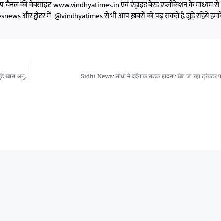
को आप चैनल की वेबसाइट-www.vindhyatimes.in एवं एंड्राइड बेस्ड एप्लीकेशन के माध्यम से 
s और ट्वीटर में -@vindhyatimes से भी आप ख़बरों को पढ़ सकते हैं. जुड़े रहिये हमार
MP News: ‘अपनापन’ में छलका 35 साल का रिश्ता: शिवराज सिंह चौहान ने सुनाए PM मोदी से जुड़े खास अनुभव
Sidhi News: सीधी में दर्दनाक सड़क हादसा: खेत जा रहा ट्रैक्टर