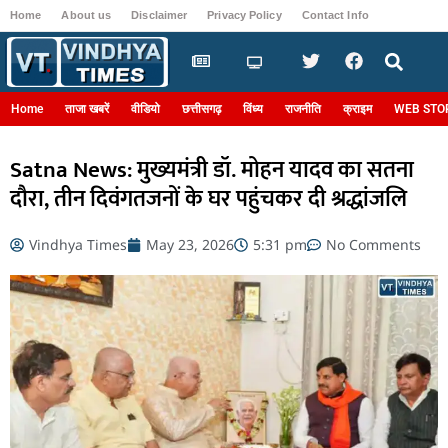
Home
About us
Disclaimer
Privacy Policy
Contact Info
Login
Home
ताजा खबरें
वीडियो
छत्तीसगढ़
विंध्य
राजनीति
क्राइम
WEB STO
Satna News: मुख्यमंत्री डॉ. मोहन यादव का सतना
दौरा, तीन दिवंगतजनों के घर पहुंचकर दी श्रद्धांजलि
Vindhya Times
May 23, 2026
5:31 pm
No Comments