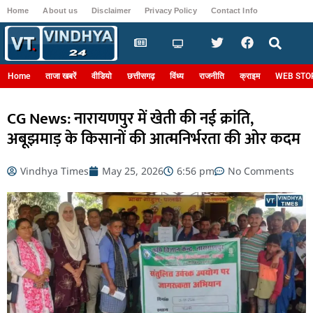
Home
About us
Disclaimer
Privacy Policy
Contact Info
Login
Home
ताजा खबरें
वीडियो
छत्तीसगढ़
विंध्य
राजनीति
क्राइम
WEB STO
CG News: नारायणपुर में खेती की नई क्रांति,
अबूझमाड़ के किसानों की आत्मनिर्भरता की ओर कदम
Vindhya Times
May 25, 2026
6:56 pm
No Comments