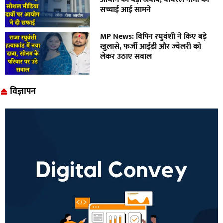
सच्चाई आई सामने
MP News: विपिन रघुवंशी ने किए बड़े
खुलासे, फर्जी आईडी और ज्वेलरी को
लेकर उठाए सवाल
विज्ञापन