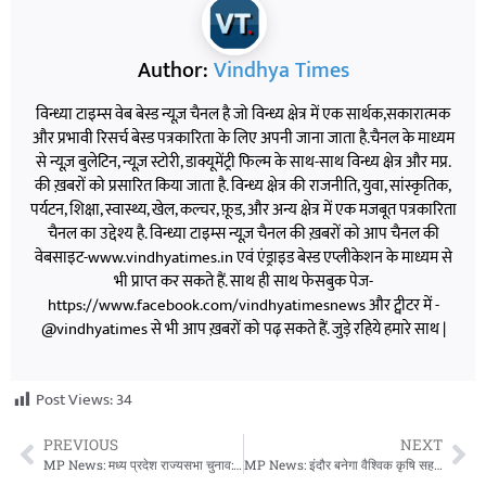
Author:
Vindhya Times
विन्ध्या टाइम्स वेब बेस्ड न्यूज़ चैनल है जो विन्ध्य क्षेत्र में एक सार्थक,सकारात्मक
और प्रभावी रिसर्च बेस्ड पत्रकारिता के लिए अपनी जाना जाता है.चैनल के माध्यम
से न्यूज़ बुलेटिन, न्यूज़ स्टोरी, डाक्यूमेंट्री फिल्म के साथ-साथ विन्ध्य क्षेत्र और मप्र.
की ख़बरों को प्रसारित किया जाता है. विन्ध्य क्षेत्र की राजनीति, युवा, सांस्कृतिक,
पर्यटन, शिक्षा, स्वास्थ्य, खेल, कल्चर, फ़ूड, और अन्य क्षेत्र में एक मजबूत पत्रकारिता
चैनल का उद्देश्य है. विन्ध्या टाइम्स न्यूज़ चैनल की ख़बरों को आप चैनल की
वेबसाइट-www.vindhyatimes.in एवं एंड्राइड बेस्ड एप्लीकेशन के माध्यम से
भी प्राप्त कर सकते हैं. साथ ही साथ फेसबुक पेज-
https://www.facebook.com/vindhyatimesnews और ट्वीटर में -
@vindhyatimes से भी आप ख़बरों को पढ़ सकते हैं. जुड़े रहिये हमारे साथ |
Post Views:
34
PREVIOUS
NEXT
MP News: मध्य प्रदेश राज्यसभा चुनाव: महेश केवट ने दाखिल किया नामांकन, कांग्रेस की मीनाक्षी नटराजन ने भी पेश किया दावा
MP News: इंदौर बनेगा वैश्विक कृषि सहयोग का केंद्र, 20 देशों के प्रतिनिधि होंगे शामिल