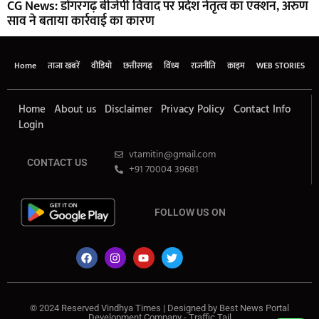
CG News: डोंगरगढ़ बीजेपी विवाद पर प्रदेश नेतृत्व का एक्शन, अरुण
साव ने बताया कार्रवाई का कारण
Home
ताजा खबरें
वीडियो
छत्तीसगढ़
विंध्य
राजनीति
क्राइम
WEB STORIES
Home
About us
Disclaimer
Privacy Policy
Contact Info
Login
vtamitin@gmail.com
CONTACT US
+91 70004 39681
FOLLOW US ON
© 2024 Reserved Vindhya Times | Designed by
Best News Portal
Development Company
-
Traffic Tail