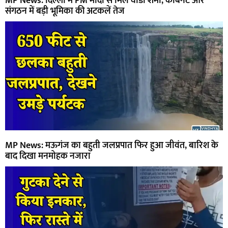
MP News: दिल्ली में PM मोदी से मिले वीडी शर्मा, कैबिनेट और
संगठन में बड़ी भूमिका की अटकलें तेज
MP News: मऊगंज का बहुती जलप्रपात फिर हुआ जीवंत, बारिश के
बाद दिखा मनमोहक नजारा