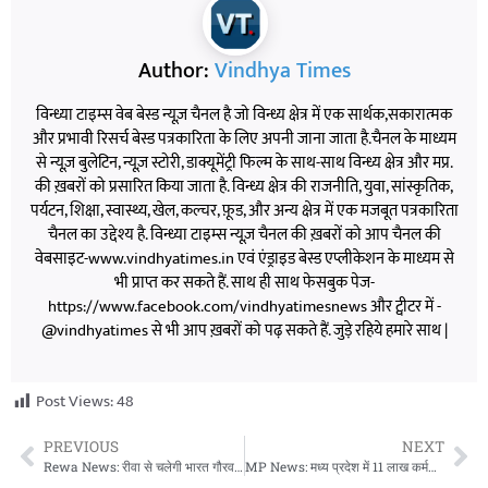
Author:
Vindhya Times
विन्ध्या टाइम्स वेब बेस्ड न्यूज़ चैनल है जो विन्ध्य क्षेत्र में एक सार्थक,सकारात्मक
और प्रभावी रिसर्च बेस्ड पत्रकारिता के लिए अपनी जाना जाता है.चैनल के माध्यम
से न्यूज़ बुलेटिन, न्यूज़ स्टोरी, डाक्यूमेंट्री फिल्म के साथ-साथ विन्ध्य क्षेत्र और मप्र.
की ख़बरों को प्रसारित किया जाता है. विन्ध्य क्षेत्र की राजनीति, युवा, सांस्कृतिक,
पर्यटन, शिक्षा, स्वास्थ्य, खेल, कल्चर, फ़ूड, और अन्य क्षेत्र में एक मजबूत पत्रकारिता
चैनल का उद्देश्य है. विन्ध्या टाइम्स न्यूज़ चैनल की ख़बरों को आप चैनल की
वेबसाइट-www.vindhyatimes.in एवं एंड्राइड बेस्ड एप्लीकेशन के माध्यम से
भी प्राप्त कर सकते हैं. साथ ही साथ फेसबुक पेज-
https://www.facebook.com/vindhyatimesnews और ट्वीटर में -
@vindhyatimes से भी आप ख़बरों को पढ़ सकते हैं. जुड़े रहिये हमारे साथ |
Post Views:
48
PREVIOUS
NEXT
Rewa News: रीवा से चलेगी भारत गौरव पर्यटक ट्रेन, श्रद्धालुओं को कराएगी द्वारका, सोमनाथ और ज्योतिर्लिंगों के दर्शन
MP News: मध्य प्रदेश में 11 लाख कर्मचारियों-पेंशनर्स को मिलेगा 20 लाख तक कैशलेस इलाज, नई स्वास्थ्य बीमा योजना की तैयारी तेज