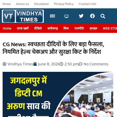
Home
About us
Disclaimer
Privacy Policy
Contact Info
Login
Home
ताजा खबरें
वीडियो
छत्तीसगढ़
विंध्य
राजनीति
क्राइम
WEB STO
CG News: स्वच्छता दीदियों के लिए बड़ा फैसला,
नियमित हेल्थ चेकअप और सुरक्षा किट के निर्देश
Vindhya Times
June 8, 2026
2:50 pm
No Comments