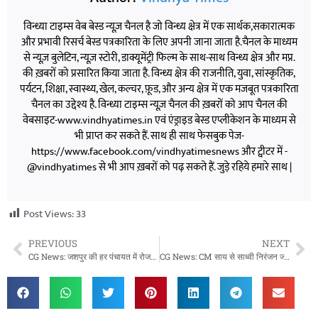
विन्ध्या टाइम्स वेब बेस्ड न्यूज़ चैनल है जो विन्ध्य क्षेत्र में एक सार्थक,सकारात्मक
और प्रभावी रिसर्च बेस्ड पत्रकारिता के लिए अपनी जाना जाता है.चैनल के माध्यम
से न्यूज़ बुलेटिन, न्यूज़ स्टोरी, डाक्यूमेंट्री फिल्म के साथ-साथ विन्ध्य क्षेत्र और मप्र.
की ख़बरों को प्रसारित किया जाता है. विन्ध्य क्षेत्र की राजनीति, युवा, सांस्कृतिक,
पर्यटन, शिक्षा, स्वास्थ्य, खेल, कल्चर, फ़ूड, और अन्य क्षेत्र में एक मजबूत पत्रकारिता
चैनल का उद्देश्य है. विन्ध्या टाइम्स न्यूज़ चैनल की ख़बरों को आप चैनल की
वेबसाइट-www.vindhyatimes.in एवं एंड्राइड बेस्ड एप्लीकेशन के माध्यम से
भी प्राप्त कर सकते हैं. साथ ही साथ फेसबुक पेज-
https://www.facebook.com/vindhyatimesnews और ट्वीटर में -
@vindhyatimes से भी आप ख़बरों को पढ़ सकते हैं. जुड़े रहिये हमारे साथ |
Post Views:
33
PREVIOUS
NEXT
CG News: जशपुर की हर पंचायत में रोजगार दिवस, मनरेगा से रोजगार और विकास को मिली रफ्तार
CG News: CM साय से साध्वी निरंजन ज्योति की मुलाकात, पिछड़ा वर्ग कल्याण पर हुई चर्चा