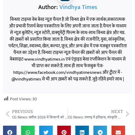
Author:
Vindhya Times
विन्ध्या टाइम्स वेब बेस्ड न्यूज़ चैनल है जो विन्ध्य क्षेत्र में एक सार्थक,सकारात्मक
और प्रभावी रिसर्च बेस्ड पत्रकारिता के लिए अपनी जाना जाता है.चैनल के माध्यम
से न्यूज़ बुलेटिन, न्यूज़ स्टोरी, डाक्यूमेंट्री फिल्म के साथ-साथ विन्ध्य क्षेत्र और मप्र.
की ख़बरों को प्रसारित किया जाता है. विन्ध्य क्षेत्र की राजनीति, युवा, सांस्कृतिक,
पर्यटन, शिक्षा, स्वास्थ्य, खेल, कल्चर, फ़ूड, और अन्य क्षेत्र में एक मजबूत पत्रकारिता
चैनल का उद्देश्य है. विन्ध्या टाइम्स न्यूज़ चैनल की ख़बरों को आप चैनल की
वेबसाइट-www.vindhyatimes.in एवं एंड्राइड बेस्ड एप्लीकेशन के माध्यम से
भी प्राप्त कर सकते हैं. साथ ही साथ फेसबुक पेज-
https://www.facebook.com/vindhyatimesnews और ट्वीटर में -
@vindhyatimes से भी आप ख़बरों को पढ़ सकते हैं. जुड़े रहिये हमारे साथ |
Post Views:
30
PREVIOUS
NEXT
CG News: खरीफ 2026 में किसानों को बड़ी राहत, यूरिया वितरण की 80% सीमा खत्म, एक बार में मिलेगी पूरी पात्रता
CG News: रामगढ़ में इतिहास, संस्कृति और पर्यटन का संगम, मुख्यमंत्री विष्णु देव साय ने किया प्राचीन धरोहरों का अवलोकन