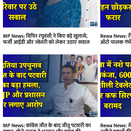
MP News: विपिन रघुवंशी ने किए बड़े खुलासे,
Rewa News: रीव
फर्जी आईडी और ज्वेलरी को लेकर उठाए सवाल
ऑटो चालक गंभ
MP News: कांग्रेस जीत के बाद जीतू पटवारी का
Rewa News: सेम