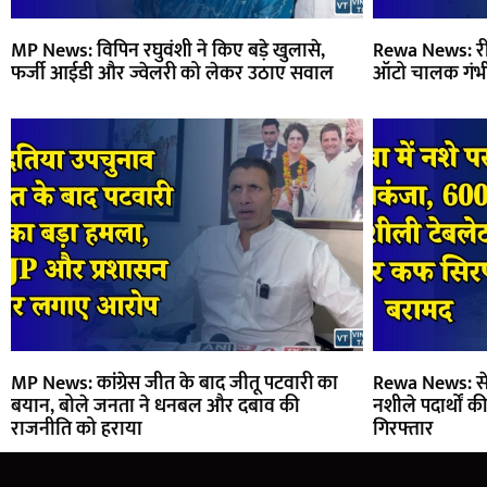
MP News: विपिन रघुवंशी ने किए बड़े खुलासे,
Rewa News: रीव
फर्जी आईडी और ज्वेलरी को लेकर उठाए सवाल
ऑटो चालक गंभ
MP News: कांग्रेस जीत के बाद जीतू पटवारी का
Rewa News: सेम
बयान, बोले जनता ने धनबल और दबाव की
नशीले पदार्थों 
राजनीति को हराया
गिरफ्तार