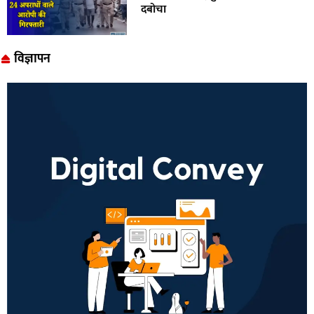
दबोचा
विज्ञापन