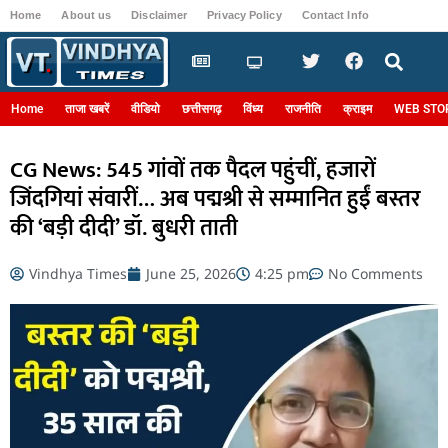
Home
About us
Disclaimer
Privacy Policy
Contact Info
Login
Home
ताजा खबरें
वीडियो
छत्तीसगढ़
विंध्य
राजनीति
क्राइम
WEB STO
CG News: 545 गांवों तक पैदल पहुंचीं, हजारों
जिंदगियां संवारीं… अब पद्मश्री से सम्मानित हुईं बस्तर
की ‘बड़ी दीदी’ डॉ. बुधरी ताती
Vindhya Times
June 25, 2026
4:25 pm
No Comments