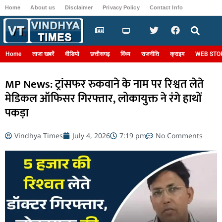
Home
About us
Disclaimer
Privacy Policy
Contact Info
Login
Home
ताजा खबरें
वीडियो
छत्तीसगढ़
विंध्य
राजनीति
क्राइम
WEB STO
MP News: ट्रांसफर रुकवाने के नाम पर रिश्वत लेते
मेडिकल ऑफिसर गिरफ्तार, लोकायुक्त ने रंगे हाथों
पकड़ा
Vindhya Times
July 4, 2026
7:19 pm
No Comments