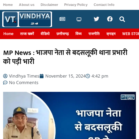
Home
About us
Disclaimer
Privacy Policy
Contact Info
Login
Home
ताजा खबरें
वीडियो
छत्तीसगढ़
विंध्य
राजनीति
क्राइम
WEB STO
MP News : भाजपा नेता से बदसलूकी थाना प्रभारी
को पड़ी भारी
Vindhya Times
November 15, 2024
4:42 pm
No Comments