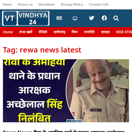
Home
About us
Disclaimer
Privacy Policy
Contact Info
Login
Home
ताजा खबरें
वीडियो
छत्तीसगढ़
विंध्य
राजनीति
क्राइम
WEB STO
Tag: rewa news latest