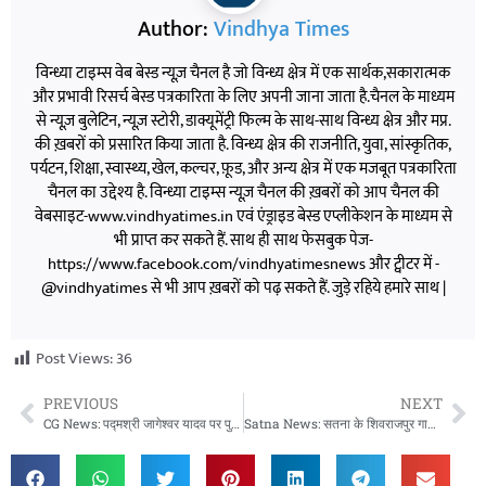
Author:
Vindhya Times
विन्ध्या टाइम्स वेब बेस्ड न्यूज़ चैनल है जो विन्ध्य क्षेत्र में एक सार्थक,सकारात्मक
और प्रभावी रिसर्च बेस्ड पत्रकारिता के लिए अपनी जाना जाता है.चैनल के माध्यम
से न्यूज़ बुलेटिन, न्यूज़ स्टोरी, डाक्यूमेंट्री फिल्म के साथ-साथ विन्ध्य क्षेत्र और मप्र.
की ख़बरों को प्रसारित किया जाता है. विन्ध्य क्षेत्र की राजनीति, युवा, सांस्कृतिक,
पर्यटन, शिक्षा, स्वास्थ्य, खेल, कल्चर, फ़ूड, और अन्य क्षेत्र में एक मजबूत पत्रकारिता
चैनल का उद्देश्य है. विन्ध्या टाइम्स न्यूज़ चैनल की ख़बरों को आप चैनल की
वेबसाइट-www.vindhyatimes.in एवं एंड्राइड बेस्ड एप्लीकेशन के माध्यम से
भी प्राप्त कर सकते हैं. साथ ही साथ फेसबुक पेज-
https://www.facebook.com/vindhyatimesnews और ट्वीटर में -
@vindhyatimes से भी आप ख़बरों को पढ़ सकते हैं. जुड़े रहिये हमारे साथ |
Post Views:
36
PREVIOUS
NEXT
CG News: पद्मश्री जागेश्वर यादव पर पुस्तक ‘बिरहोर जननायक’ का विमोचन, मंत्री टंक राम वर्मा ने बताया प्रेरणादायक कृति
Satna News: सतना के शिवराजपुर गाजीपुर माता मंदिर में 15 लाख की चोरी, चांदी का सिंहासन ले उड़े चोर