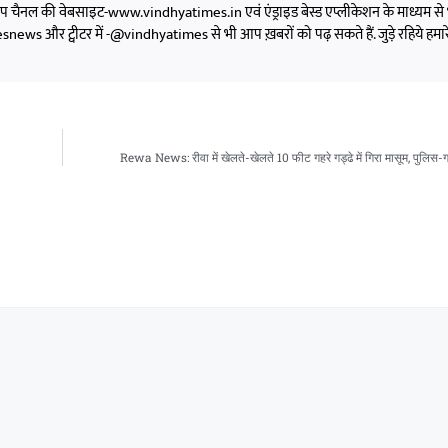
को आप चैनल की वेबसाइट-www.vindhyatimes.in एवं एंड्राइड बेस्ड एप्लीकेशन के माध्यम से 
s और ट्वीटर में -@vindhyatimes से भी आप ख़बरों को पढ़ सकते हैं. जुड़े रहिये हमार
Rewa News: रीवा में खेलते-खेलते 10 फीट गहरे गड्ढे में गिरा मासूम, पुलिस-ग