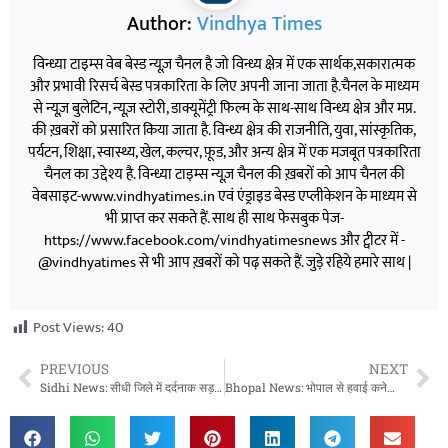
Author:
Vindhya Times
विन्ध्या टाइम्स वेब बेस्ड न्यूज़ चैनल है जो विन्ध्य क्षेत्र में एक सार्थक,सकारात्मक
और प्रभावी रिसर्च बेस्ड पत्रकारिता के लिए अपनी जाना जाता है.चैनल के माध्यम
से न्यूज़ बुलेटिन, न्यूज़ स्टोरी, डाक्यूमेंट्री फिल्म के साथ-साथ विन्ध्य क्षेत्र और मप्र.
की ख़बरों को प्रसारित किया जाता है. विन्ध्य क्षेत्र की राजनीति, युवा, सांस्कृतिक,
पर्यटन, शिक्षा, स्वास्थ्य, खेल, कल्चर, फ़ूड, और अन्य क्षेत्र में एक मजबूत पत्रकारिता
चैनल का उद्देश्य है. विन्ध्या टाइम्स न्यूज़ चैनल की ख़बरों को आप चैनल की
वेबसाइट-www.vindhyatimes.in एवं एंड्राइड बेस्ड एप्लीकेशन के माध्यम से
भी प्राप्त कर सकते हैं. साथ ही साथ फेसबुक पेज-
https://www.facebook.com/vindhyatimesnews और ट्वीटर में -
@vindhyatimes से भी आप ख़बरों को पढ़ सकते हैं. जुड़े रहिये हमारे साथ |
Post Views:
40
PREVIOUS
NEXT
Sidhi News: सीधी जिले में दर्दनाक सड़क दुर्घटना, तेज रफ्तार बस अनियंत्रित होकर पलटी
Bhopal News: भोपाल से हवाई कनेक्टिविटी को मिलेगा विस्तार, श्रीनगर, चेन्नई, कोलकाता समेत कई शहरों के लिए सीधी उड़ानों की योजना