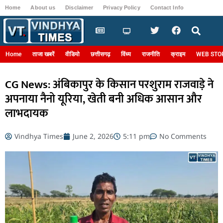
Home
About us
Disclaimer
Privacy Policy
Contact Info
Login
Home
ताजा खबरें
वीडियो
छत्तीसगढ़
विंध्य
राजनीति
क्राइम
WEB STO
CG News: अंबिकापुर के किसान परशुराम राजवाड़े ने
अपनाया नैनो यूरिया, खेती बनी अधिक आसान और
लाभदायक
Vindhya Times
June 2, 2026
5:11 pm
No Comments