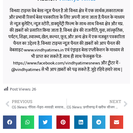
विन्ध्या टाइम्स वेब बेस्ड न्यूज़ चैनल है जो विन्ध्य क्षेत्र में एक सार्थक,सकारात्मक
और प्रभावी रिसर्च बेस्ड पत्रकारिता के लिए अपनी जाना जाता है.चैनल के माध्यम
से न्यूज़ बुलेटिन, न्यूज़ स्टोरी, डाक्यूमेंट्री फिल्म के साथ-साथ विन्ध्य क्षेत्र और मप्र.
की ख़बरों को प्रसारित किया जाता है. विन्ध्य क्षेत्र की राजनीति, युवा, सांस्कृतिक,
पर्यटन, शिक्षा, स्वास्थ्य, खेल, कल्चर, फ़ूड, और अन्य क्षेत्र में एक मजबूत पत्रकारिता
चैनल का उद्देश्य है. विन्ध्या टाइम्स न्यूज़ चैनल की ख़बरों को आप चैनल की
वेबसाइट-www.vindhyatimes.in एवं एंड्राइड बेस्ड एप्लीकेशन के माध्यम से
भी प्राप्त कर सकते हैं. साथ ही साथ फेसबुक पेज-
https://www.facebook.com/vindhyatimesnews और ट्वीटर में -
@vindhyatimes से भी आप ख़बरों को पढ़ सकते हैं. जुड़े रहिये हमारे साथ |
Post Views:
26
PREVIOUS
NEXT
CG News: गौरेला-पेंड्रा-मरवाही: बरवासन ग्राम पंचायत में जल जीवन मिशन से बदली तस्वीर, हर घर नल से मिल रहा शुद्ध जल
CG News: छत्तीसगढ़ में खरीफ सीजन की तैयारी तेज, सोसाइटियों में सुगमता से मिल रहा खाद और बीज