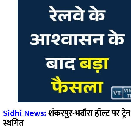
Sidhi News:
शंकरपुर-भदौरा हॉल्ट पर ट्र
स्थगित