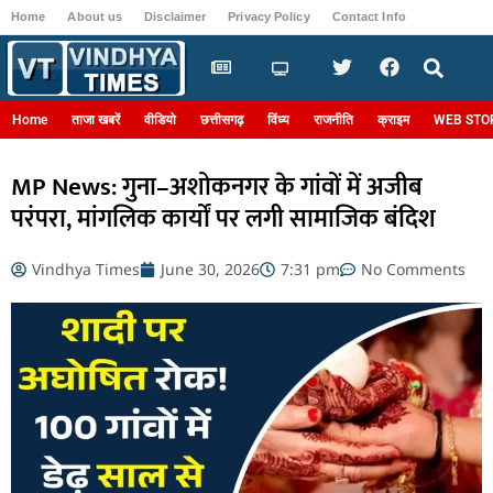
Home
About us
Disclaimer
Privacy Policy
Contact Info
Login
Home
ताजा खबरें
वीडियो
छत्तीसगढ़
विंध्य
राजनीति
क्राइम
WEB STO
MP News: गुना–अशोकनगर के गांवों में अजीब
परंपरा, मांगलिक कार्यों पर लगी सामाजिक बंदिश
Vindhya Times
June 30, 2026
7:31 pm
No Comments