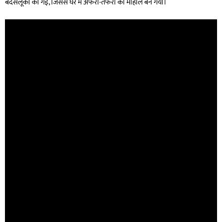
बदसलूकी की गई, जिससे घर में अफरा-तफरी का माहौल बन गया।